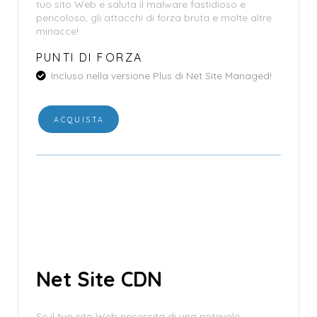
tuo sito Web e saluta il malware fastidioso e
pericoloso, gli attacchi di forza bruta e molte altre
minacce!
PUNTI DI FORZA
Incluso nella versione Plus di Net Site Managed!
ACQUISTA
Net Site CDN
Se il tuo sito Web necessita di una notevole