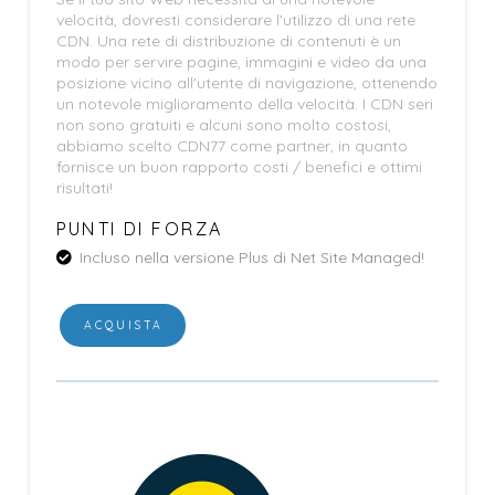
velocità, dovresti considerare l'utilizzo di una rete
CDN. Una rete di distribuzione di contenuti è un
modo per servire pagine, immagini e video da una
posizione vicino all'utente di navigazione, ottenendo
un notevole miglioramento della velocità. I CDN seri
non sono gratuiti e alcuni sono molto costosi,
abbiamo scelto CDN77 come partner, in quanto
fornisce un buon rapporto costi / benefici e ottimi
risultati!
PUNTI DI FORZA
Incluso nella versione Plus di Net Site Managed!
ACQUISTA