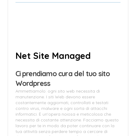
Net Site Managed
Ci prendiamo cura del tuo sito
Wordpress
Ammettiamolo: ogni sito web necessita di
manutenzione. I siti Web devono essere
costantemente aggiornati, controllati e testati
contro virus, malware e ogni sorta di attacchi
informatici. È un'opera noiosa e meticolosa che
necessita di costante attenzione. Facciamo questo
lavoro per te in modo da poter continuare con la
tua attività senza perdere tempo a cercare di