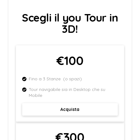
Scegli il you Tour in
3D!
€100
Fino a 3 Stanze (o spazi)
Tour navigabile sia in Desktop che su
Mobile
Acquista
€300